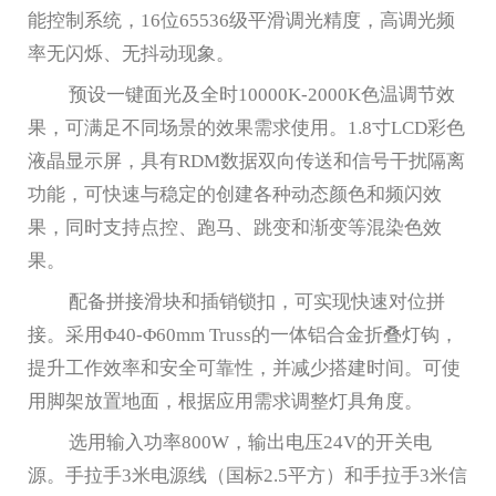
能控制系统，
16
位
65536
级平滑调光精度，高调光频
率无闪烁、无抖动现象。
预设一键面光及全时
10000K-2000K
色温调节效
果，可满足不同场景的效果需求使用。
1.8
寸
LCD
彩色
液晶显示屏，具有
RDM
数据双向传送和信号干扰隔离
功能，可快速与稳定的创建各种动态颜色和频闪效
果，同时支持点控、跑马、跳变和渐变等混染色效
果。
配备拼接滑块和插销锁扣，可实现快速对位拼
接。采用Φ
40-Φ60mm Truss
的一体铝合金折叠灯钩，
提升工作效率和安全可靠性，并减少搭建时间。可使
用脚架放置地面，根据应用需求调整灯具角度。
选用输入功率
800W
，输出电压
24V
的开关电
源。手拉手
3
米电源线（国标
2.5
平方）和手拉手
3
米信