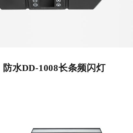
防水DD-1008长条频闪灯