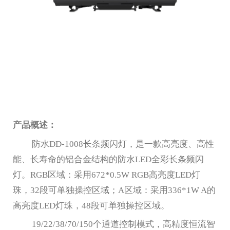
产品概述：
防水
DD-1008
长条频闪灯，是一款高亮度、高性
能、长寿命的铝合金结构的防水
LED
全彩长条频闪
灯。
RGB
区域：采用
672*0.5W RGB
高亮度
LED
灯
珠，
32
段可单独操控区域；
A
区域：采用
336*1W A
的
高亮度
LED
灯珠，
48
段可单独操控区域。
19/22/38/70/150个通道控制模式，高精度恒流智