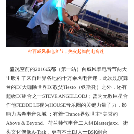
风暴电音节
都百威
，热火起舞的电音迷
盛况空前的2016成都（第一站）百威风暴电音节两天
里吸引了来自世界各地的十万余名电音迷，此次现演舞
台的DJ大咖除世界DJ教父Tiesto（铁斯托）之外，还有
超级DJ组合之一STEVE ANGELLODJ；曾为无数巨星合
作他FEDDE LE视为HOUSE音乐圈的关键力量子力，影
响力席卷电音领域 ；有着“Trance界救世主”美誉的
Above & Beyond、荷兰帅气电音二人组Blasterjaxx、街
头文化偶像A-Trak，更有本土DJ人士BSK组合