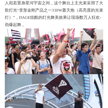
人宛若置身星河宇宙之间，这个舞台上主光束采用了大
歌灯光“变形金刚产品之一330W轰天炮（高亮度的光束
灯）”，DAGE炫酷的灯光舞美效果让现场数万人狂欢-
劲爆起舞 。