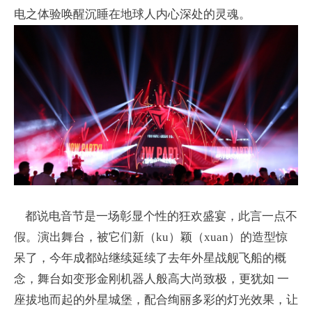
电之体验唤醒沉睡在地球人内心深处的灵魂。
都说电音节是一场彰显个性的狂欢盛宴，此言一点不
假。演出舞台，被它们新（ku）颖（xuan）的造型惊
呆了，今年成都站继续延续了去年外星战舰飞船的概
念，舞台如变形金刚机器人般高大尚致极，更犹如 一
座拔地而起的外星城堡，配合绚丽多彩的灯光效果，让