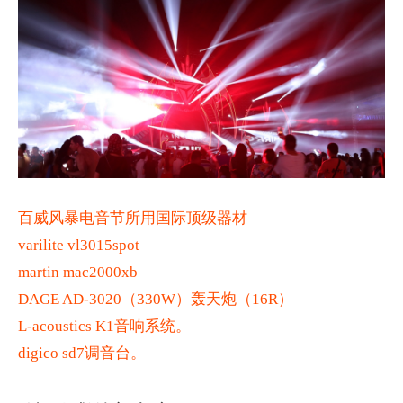
百威风暴电音节所用国际顶级器材
varilite vl3015spot
martin mac2000xb
DAGE AD-3020（330W）轰天炮（16R）
L-acoustics K1音响系统。
digico sd7调音台。