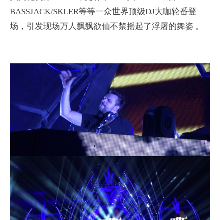
BASSJACK/SKLER等等一众世界顶级DJ大咖轮番登
场，引发现场万人飘飘欲仙不禁摇起了浮屠的舞姿 。