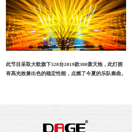
此节目采取大歌旗下328台2019款380轰天炮，此灯拥
有高光效兼出色的稳定性能，点燃了今夏的乐队奏曲。