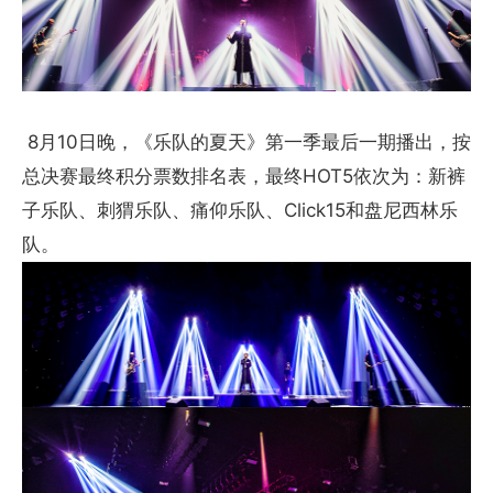
8月10日晚，《乐队的夏天》第一季最后一期播出，按
总决赛最终积分票数排名表，最终HOT5依次为：新裤
子乐队、刺猬乐队、痛仰乐队、Click15和盘尼西林乐
队。