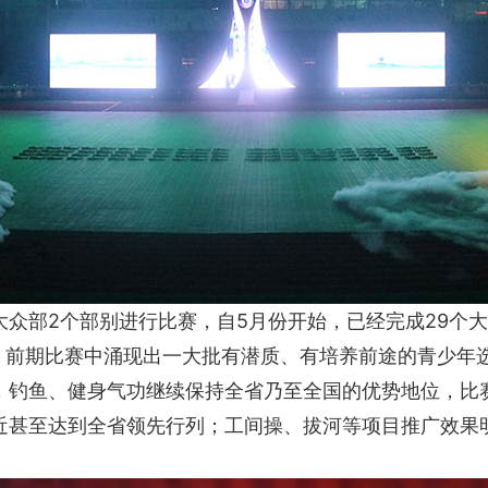
众部2个部别进行比赛，自5月份开始，已经完成29个大
，前期比赛中涌现出一大批有潜质、有培养前途的青少年选
，钓鱼、健身气功继续保持全省乃至全国的优势地位，比
近甚至达到全省领先行列；工间操、拔河等项目推广效果