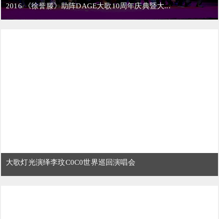
2016 《徐誉滕》助阵DAGE大歌10周年庆典暨大...
大歌灯光演绎李玟C0C0世界巡回演唱会