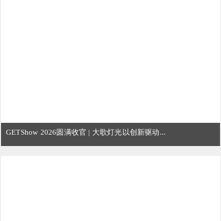
GETShow 2026圆满收官 | 大歌灯光以创新驱动...