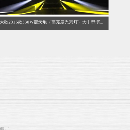
大歌2016款330W轰天炮（高亮度光束灯）大中型演...
因。)