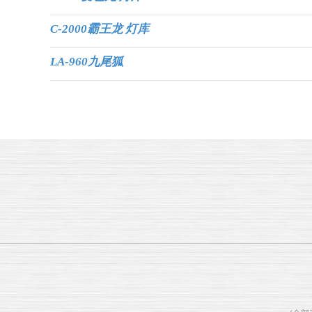
C-2000霸王龙 灯库
LA-960九尾狐