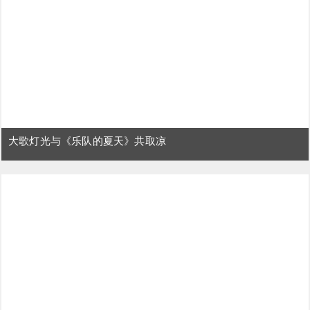
大歌灯光与《乐队的夏天》共取凉