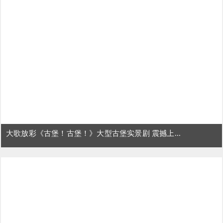
大歌放彩《古堡！古堡！》大型古堡实景剧 震撼上...