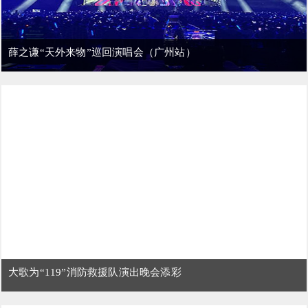
薛之谦“天外来物”巡回演唱会（广州站）
大歌为“119”消防救援队演出晚会添彩