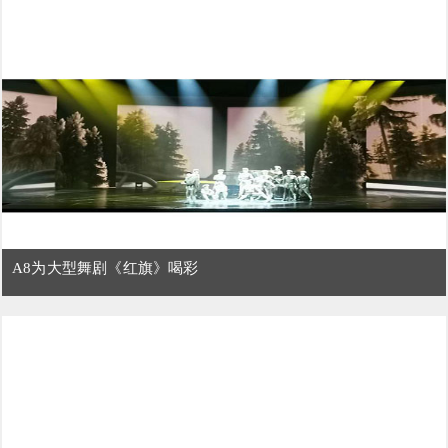
A8为大型舞剧《红旗》喝彩