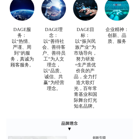
DAGE服
DAGE理
DAGE目
企业精神：
务：
念：
标：
创新、品
以“热情、
以“善待社
以“振兴民
质、服务
严谨、周
会、善待客
族产业”为
到”的服
户、善待员
市场导向，
务，真诚为
工”为人文
努力研发
顾客服务。
理念，
+生产质优
以“品质、
价良的产
诚信、共
品，全力打
赢”为经营
造大歌灯
理念。
光，百年常
青基业和国
际舞台灯光
知名品牌。