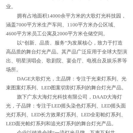
业。
拥有占地面积
14000
余平方米的大歌灯光科技园，
涵盖
7000
平方米生产车间、
1100
平方米办公区域、
4600
平方米员工公寓及
2000
平方米仓储空间。
以“创新、品质、服务”为发展核心，致力于打造
高品质的舞台灯光产品。其产品广泛应用于全球大型演
出、明星演唱会、歌剧院、宴会厅、电视台及娱乐界等
场所。
DAGE大歌灯光，主品牌：专注于光束灯系列、光
束图案灯系列、
LED图案
切割灯系列的舞台灯光产品。
旗下广东大海灯光科技有限公司，
DAAD
大海灯
光，子品牌：专注于LED摇头染色灯系列、LED摇头面
光灯系列、
LED
长方效果灯系列、
LED
全彩帕灯系列、
LED
面光帕灯系列
和
追光灯系列
的舞台灯光产品。
企业以铸造全球“一流灯光品牌，互惠互利共