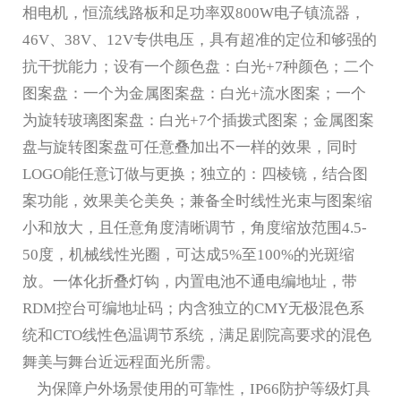
相电机，恒流线路板和足功率双800W电子镇流器，
46V、38V、12V专供电压，具有超准的定位和够强的
抗干扰能力；设有一个颜色盘：白光+7种颜色；二个
图案盘：一个为金属图案盘：白光+流水图案；一个
为旋转玻璃图案盘：白光+7个插拨式图案；金属图案
盘与旋转图案盘可任意叠加出不一样的效果，同时
LOGO能任意订做与更换；独立的：四棱镜，结合图
案功能，效果美仑美奂；兼备全时线性光束与图案缩
小和放大，且任意角度清晰调节，角度缩放范围4.5-
50度，机械线性光圈，可达成5%至100%的光斑缩
放。一体化折叠灯钩，内置电池不通电编地址，带
RDM控台可编地址码；内含独立的CMY无极混色系
统和CTO线性色温调节系统，满足剧院高要求的混色
舞美与舞台近远程面光所需。
为保障户外场景使用的可靠性，IP66防护等级灯具