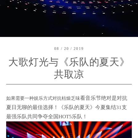
08 / 20 / 2019
大歌灯光与《乐队的夏天》
共取凉
看音乐节绝对是对抗
如果需要一种娱乐方式对抗枯燥乏味
夏日无聊的最佳选择！
《乐队的夏天》今夏集结31支
最强乐队
共同争夺全国HOT5乐队！