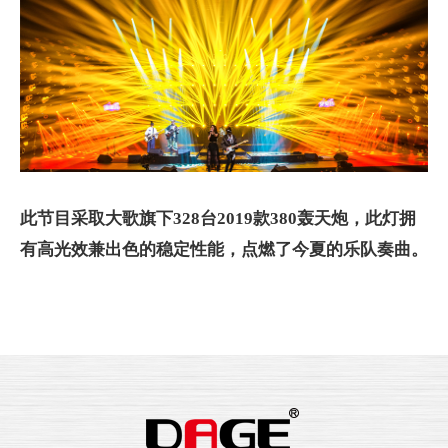
此节目采取大歌旗下328台2019款380轰天炮，此灯拥
有高光效兼出色的稳定性能，点燃了今夏的乐队奏曲。