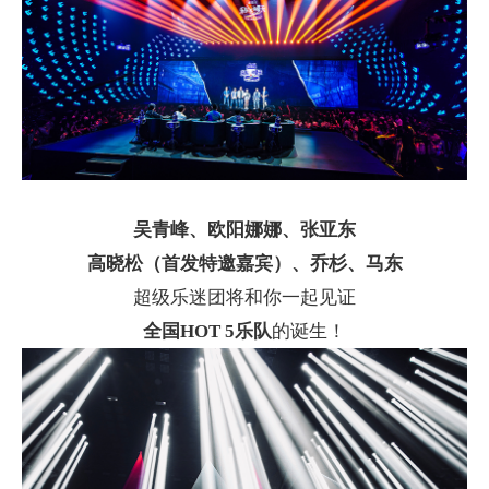
吴青峰、欧阳娜娜、张亚东
高晓松（首发特邀嘉宾）、乔杉、马东
超级乐迷团将和你一起见证
全国HOT 5乐队
的诞生！