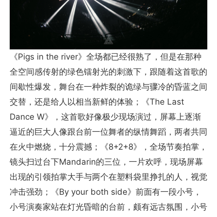
《Pigs in the river》全场都已经很熟了，但是在那种
全空间感传射的绿色镭射光的刺激下，跟随着这首歌的
间歇性爆发，舞台在一种炸裂的诡绿与骤冷的昏蓝之间
交替，还是给人以相当新鲜的体验；《The Last
Dance W》，这首歌好像极少现场演过，屏幕上逐渐
逼近的巨大人像跟台前一位舞者的纵情舞蹈，两者共同
在火中燃烧，十分震撼；《8+2+8》，全场节奏拍掌，
镜头扫过台下Mandarin的三位，一片欢呼，现场屏幕
出现的引领拍掌大手与两个在塑料袋里挣扎的人，视觉
冲击强劲；《By your both side》前面有一段小号，
小号演奏家站在灯光昏暗的台前，颇有远古氛围，小号