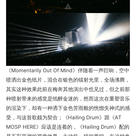
《Momentarily Out Of Mind》伴随着一声巨响，空中
喷洒出金色纸片，混合在银色的镭射光里，全场沸腾，
其实这种效果此前在梅奔其他演出中也见过，但之前那
种喷射带来的感觉是纸醉金迷的，然而这次在重塑音乐
的渲染下，却有一种洒下金色苦雨般的恍惚失神式的感
受，与这首歌颇为契合；《Hailing Drum》跟《AT
MOSP HERE》应该是连着的，《Hailing Drum》配的