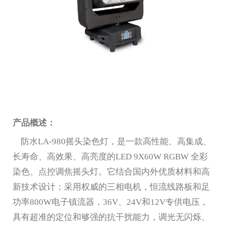
产品概述：
防水LA-980摇头染色灯，
是一款高性能、高集成、
长寿命、高效果、高亮度的
LED
9X60W
RGBW 全彩
染色、点控调焦摇头灯。它结合国内外优质材料和高
新技术设计；采用权威的三相电机，恒流线路板和足
功率
80
0W电子镇流器，
36V
、
24
V和12V专供电压，
具有超准的定位和够强的抗干扰能力，调光无闪烁、