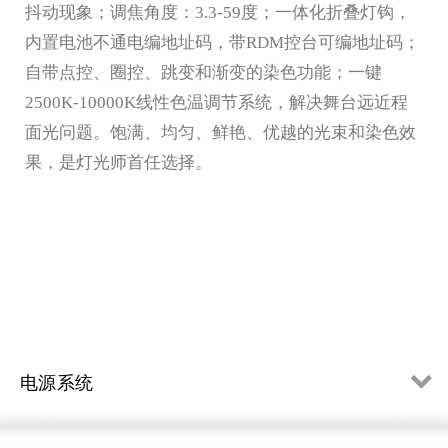
抖动现象；调焦角度：
3.3
-
59
度；一体化折叠灯钩，
内置电池不通电编地址码，带
RDM控台可编地址码；
自带点控、圈控、跳变和渐变的染色功能；一键
2500K-10000K线性色温调节系统，解决舞台远近程
面光问题。饱满、均匀、鲜艳、优越的光束和染色效
果，是灯光师首任选择。
电源系统