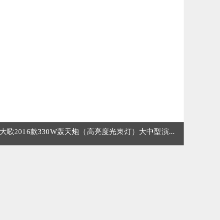
大歌2016款330W轰天炮（高亮度光束灯）大中型演...