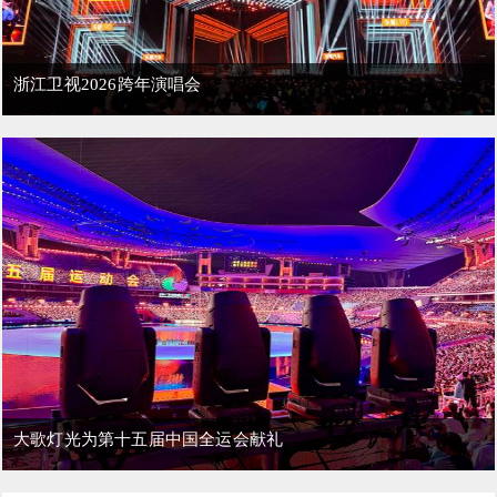
浙江卫视2026跨年演唱会
大歌灯光为第十五届中国全运会献礼